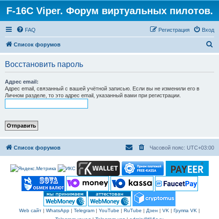
F-16C Viper. Форум виртуальных пилотов.
FAQ
Регистрация
Вход
П
Список форумов
о
Восстановить пароль
и
с
Адрес email:
Адрес email, связанный с вашей учётной записью. Если вы не изменили его в
к
Личном разделе, то это адрес email, указанный вами при регистрации.
Список форумов
Часовой пояс:
UTC+03:00
Web сайт
|
WhatsApp
|
Telegram
|
YouTube
|
RuTube
|
Дзен
|
VK
|
Группа VK
|