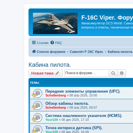
F-16C Viper. Фор
Авиасимулятор DCS World. Самол
вопросы и ответы, техническая п
Ссылки
FAQ
Список форумов
Самолёт F-16C Viper.
Кабина пилота.
Кабина пилота.
Поиск
Рас
Новая тема
ТЕМЫ
Передние элементы управления (UFC).
Schellenberg
»
08 апр 2026, 10:00
Обзор кабины пилота.
Schellenberg
»
08 апр 2026, 09:07
Система нашлемного указателя (HCMS).
Your100
»
08 дек 2025, 17:10
Точка интереса датчика (SPI).
Your100
»
08 дек 2025, 16:49