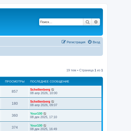
Поиск
Расширенный по
Регистрация
Вход
19 тем • Страница
1
из
1
ПРОСМОТРЫ
ПОСЛЕДНЕЕ СООБЩЕНИЕ
Schellenberg
857
08 апр 2026, 10:00
Schellenberg
180
08 апр 2026, 09:07
Your100
360
08 дек 2025, 17:10
Your100
374
08 дек 2025, 16:49