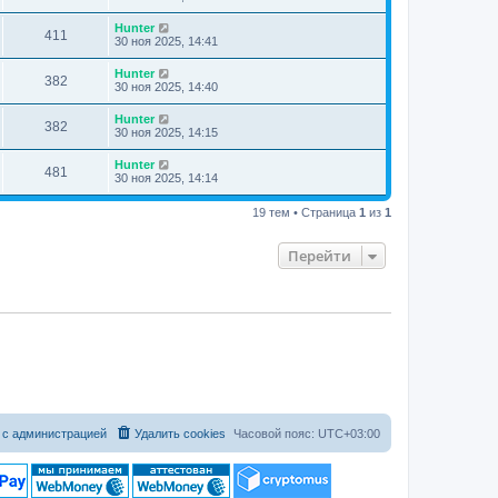
Hunter
411
30 ноя 2025, 14:41
Hunter
382
30 ноя 2025, 14:40
Hunter
382
30 ноя 2025, 14:15
Hunter
481
30 ноя 2025, 14:14
19 тем • Страница
1
из
1
Перейти
 с администрацией
Удалить cookies
Часовой пояс:
UTC+03:00