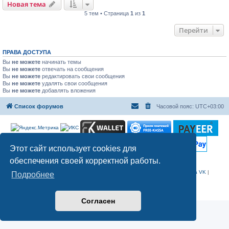
Новая тема
5 тем • Страница
1
из
1
Перейти
ПРАВА ДОСТУПА
Вы
не можете
начинать темы
Вы
не можете
отвечать на сообщения
Вы
не можете
редактировать свои сообщения
Вы
не можете
удалять свои сообщения
Вы
не можете
добавлять вложения
Список форумов
Часовой пояс:
UTC+03:00
Этот сайт использует cookies для
обеспечения своей корректной работы.
Web сайт
|
WhatsApp
|
Telegram
|
YouTube
|
RuTube
|
Дзен
|
VK
|
Группа VK
|
Подробнее
Telegram канал
|
Telegram чат
|
admin@f16c.ru
Студия SCHELLENBERG
Согласен