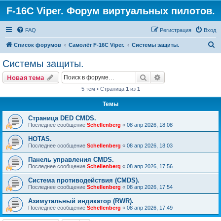
F-16C Viper. Форум виртуальных пилотов.
FAQ
Регистрация
Вход
П
Список форумов
Самолёт F-16C Viper.
Системы защиты.
о
Системы защиты.
и
Поиск
Расширенный пои
Новая тема
с
5 тем • Страница
1
из
1
к
Темы
Страница DED CMDS.
Последнее сообщение
Schellenberg
«
08 апр 2026, 18:08
HOTAS.
Последнее сообщение
Schellenberg
«
08 апр 2026, 18:03
Панель управления CMDS.
Последнее сообщение
Schellenberg
«
08 апр 2026, 17:56
Система противодействия (CMDS).
Последнее сообщение
Schellenberg
«
08 апр 2026, 17:54
Азимутальный индикатор (RWR).
Последнее сообщение
Schellenberg
«
08 апр 2026, 17:49