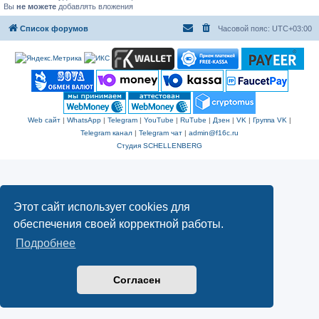
Вы
не можете
добавлять вложения
Список форумов
Часовой пояс:
UTC+03:00
Web сайт
|
WhatsApp
|
Telegram
|
YouTube
|
RuTube
|
Дзен
|
VK
|
Группа VK
|
Telegram канал
|
Telegram чат
|
admin@f16c.ru
Студия SCHELLENBERG
Этот сайт использует cookies для
обеспечения своей корректной работы.
Подробнее
Согласен