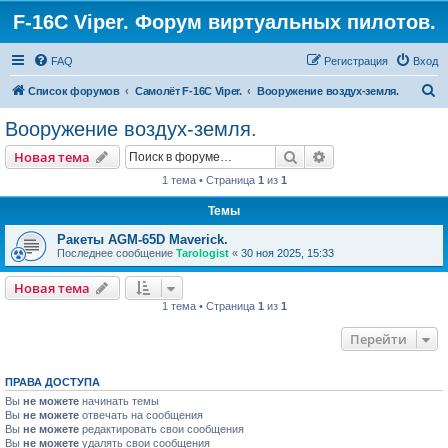
F-16C Viper. Форум виртуальных пилотов.
FAQ
Регистрация
Вход
П
Список форумов
Самолёт F-16C Viper.
Вооружение воздух-земля.
о
Вооружение воздух-земля.
и
Поиск
Расширенный пои
Новая тема
с
1 тема • Страница
1
из
1
к
Темы
Ракеты AGM-65D Maverick.
Последнее сообщение
Tarologist
«
30 ноя 2025, 15:33
Новая тема
1 тема • Страница
1
из
1
Перейти
ПРАВА ДОСТУПА
Вы
не можете
начинать темы
Вы
не можете
отвечать на сообщения
Вы
не можете
редактировать свои сообщения
Вы
не можете
удалять свои сообщения