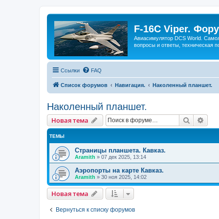
F-16C Viper. Фор
Авиасимулятор DCS World. Самол
вопросы и ответы, техническая п
Ссылки
FAQ
Список форумов
Навигация.
Наколенный планшет.
Наколенный планшет.
Поиск
Рас
Новая тема
ТЕМЫ
Страницы планшета. Кавказ.
Aramith
»
07 дек 2025, 13:14
Аэропорты на карте Кавказ.
Aramith
»
30 ноя 2025, 14:02
Новая тема
Вернуться к списку форумов