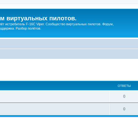
ум виртуальных пилотов.
ёт истребитель F-16C Viper. Сообщество виртуальных пилотов. Форум,
оддержка. Разбор полётов.
ширенный поиск
ОТВЕТЫ
0
0