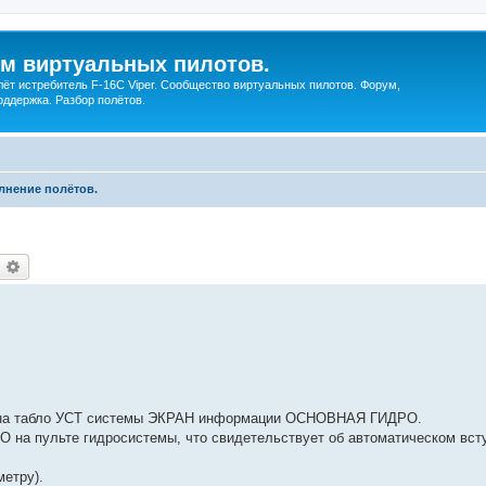
ум виртуальных пилотов.
ёт истребитель F-16C Viper. Сообщество виртуальных пилотов. Форум,
оддержка. Разбор полётов.
нение полётов.
оиск
Расширенный поиск
е на табло УСТ системы ЭКРАН информации ОСНОВНАЯ ГИДРО.
на пульте гидросистемы, что свидетельствует об автоматическом всту
метру).