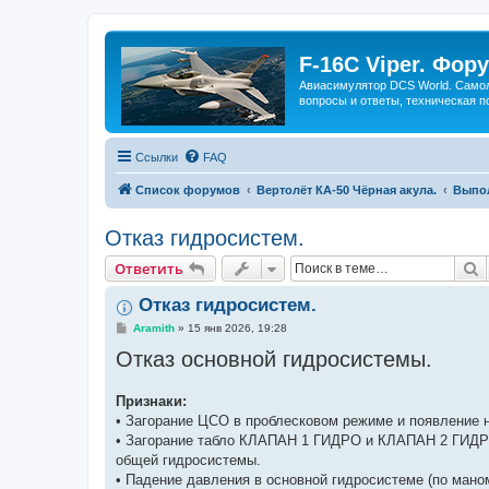
F-16C Viper. Фор
Авиасимулятор DCS World. Самол
вопросы и ответы, техническая п
Ссылки
FAQ
Список форумов
Вертолёт КА-50 Чёрная акула.
Выпол
Отказ гидросистем.
П
Ответить
Отказ гидросистем.
С
Aramith
»
15 янв 2026, 19:28
о
Отказ основной гидросистемы.
о
б
щ
е
Признаки:
н
• Загорание ЦСО в проблесковом режиме и появлени
и
е
• Загорание табло КЛАПАН 1 ГИДРО и КЛАПАН 2 ГИДРО 
общей гидросистемы.
• Падение давления в основной гидросистеме (по мано