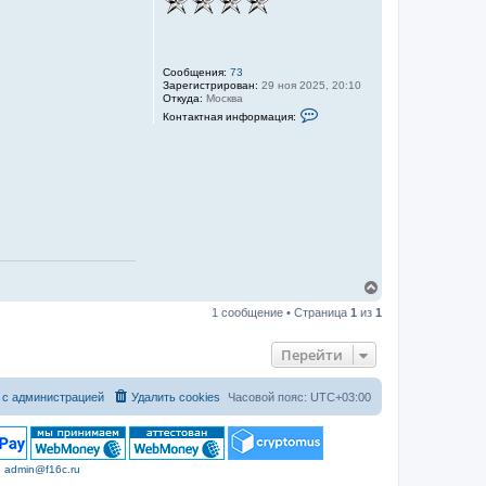
Сообщения:
73
Зарегистрирован:
29 ноя 2025, 20:10
Откуда:
Москва
К
Контактная информация:
о
н
т
а
к
т
н
а
я
и
н
ф
о
В
р
е
м
1 сообщение • Страница
1
из
1
р
а
н
ц
и
у
Перейти
я
т
п
ь
о
с
 с администрацией
Удалить cookies
Часовой пояс:
UTC+03:00
л
я
ь
к
з
о
н
в
а
а
ч
|
admin@f16c.ru
т
а