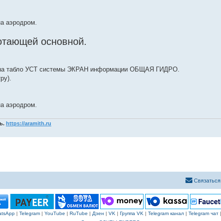
на аэродром.
отающей основной.
е на табло УСТ системы ЭКРАН информации ОБЩАЯ ГИДРО.
ру).
на аэродром.
ь.
https://aramith.ru
Связаться
tsApp
|
Telegram
|
YouTube
|
RuTube
|
Дзен
|
VK
|
Группа VK
|
Telegram канал
|
Telegram чат