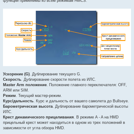
функции применимы ко всем режимам HMCS:
и
е
Ускорение (G)
. Дублирование текущего G.
Скорость
. Дублирование скорости полета из ИЛС.
Master Arm положение
. Положение главного переключателя: OFF,
ARM или SIM.
Режим
. Текущий мастер-режим.
Курс/дальность
. Курс и дальность от вашего самолета до Bullseye.
Барометрическая высота
. Дублирование барометрической высоты
ИЛС.
Крест динамического прицеливания
. В режиме A - A на HMD
прицельный крест может находиться в одном из трех положений в
зависимости от угла обзора HMD.