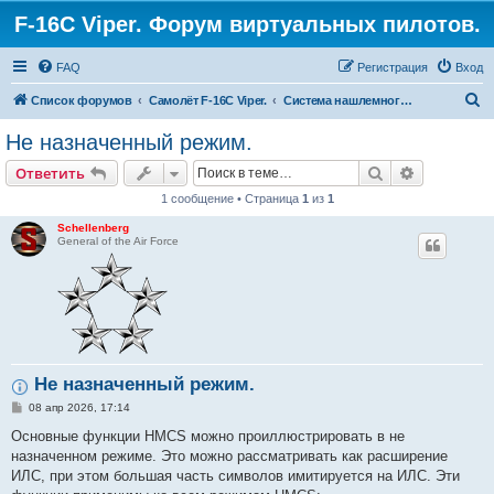
F-16C Viper. Форум виртуальных пилотов.
FAQ
Регистрация
Вход
П
Список форумов
Самолёт F-16C Viper.
Система нашлемного указателя.
о
Не назначенный режим.
и
Поиск
Расширен
Ответить
с
1 сообщение • Страница
1
из
1
к
Schellenberg
General of the Air Force
Не назначенный режим.
С
08 апр 2026, 17:14
о
о
Основные функции HMCS можно проиллюстрировать в не
б
назначенном режиме. Это можно рассматривать как расширение
щ
е
ИЛС, при этом большая часть символов имитируется на ИЛС. Эти
н