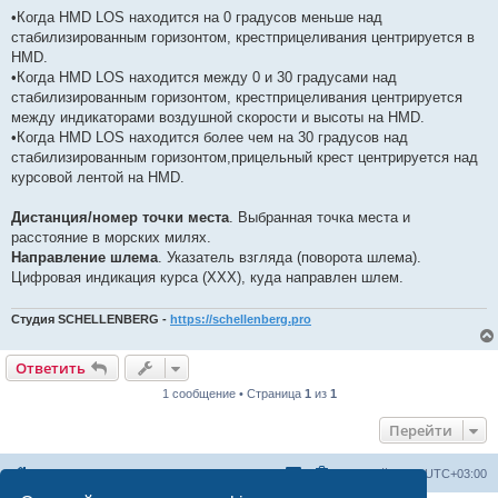
•Когда HMD LOS находится на 0 градусов меньше над
стабилизированным горизонтом, крестприцеливания центрируется в
HMD.
•Когда HMD LOS находится между 0 и 30 градусами над
стабилизированным горизонтом, крестприцеливания центрируется
между индикаторами воздушной скорости и высоты на HMD.
•Когда HMD LOS находится более чем на 30 градусов над
стабилизированным горизонтом,прицельный крест центрируется над
курсовой лентой на HMD.
Дистанция/номер точки места
. Выбранная точка места и
расстояние в морских милях.
Направление шлема
. Указатель взгляда (поворота шлема).
Цифровая индикация курса (XXX), куда направлен шлем.
Студия SCHELLENBERG -
https://schellenberg.pro
Ответить
1 сообщение • Страница
1
из
1
Перейти
Список форумов
Часовой пояс:
UTC+03:00