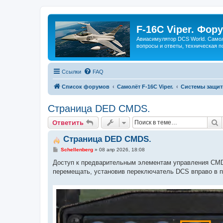
F-16C Viper. Фор
Авиасимулятор DCS World. Самол
вопросы и ответы, техническая п
Ссылки
FAQ
Список форумов
Самолёт F-16C Viper.
Системы защит
Страница DED CMDS.
П
Ответить
Страница DED CMDS.
С
Schellenberg
»
08 апр 2026, 18:08
о
о
Доступ к предварительным элементам управления CMDS
б
перемещать, установив переключатель DCS вправо в 
щ
е
н
и
е