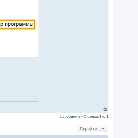
В
е
1 сообщение • Страница
1
из
1
р
н
у
Перейти
т
ь