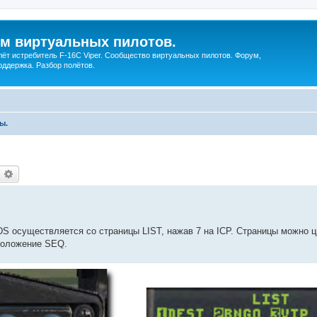
ум виртуальных пилотов.
ёт истребитель F-16C Viper. Сообщество виртуальных пилотов. Форум,
оддержка. Разбор полётов.
ы.
оиск
Расширенный поиск
 осуществляется со страницы LIST, нажав 7 на ICP. Страницы можно ц
положение SEQ.