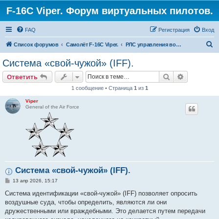
F-16C Viper. Форум виртуальных пилотов.
FAQ
Регистрация
Вход
П
Список форумов
Самолёт F-16C Viper.
РЛС управления вооружением APG-68.
о
Система «свой-чужой» (IFF).
и
Поиск
Расширен
Ответить
с
1 сообщение • Страница
1
из
1
к
Viper
General of the Air Force
Система «свой-чужой» (IFF).
С
13 апр 2026, 15:17
о
о
Система идентификации «свой-чужой» (IFF) позволяет опросить
б
воздушные суда, чтобы определить, являются ли они
щ
е
дружественными или враждебными. Это делается путем передачи
н