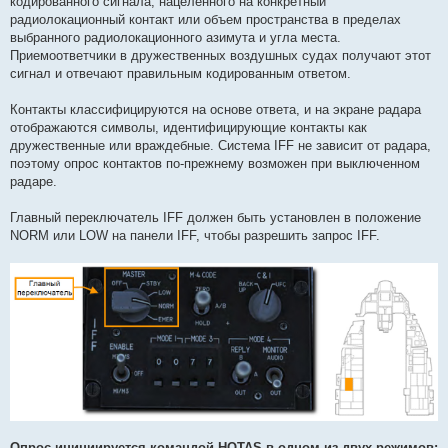
кодированного сигнала, нацеленного на конкретный
и
е
радиолокационный контакт или объем пространства в пределах
выбранного радиолокационного азимута и угла места.
Приемоответчики в дружественных воздушных судах получают этот
сигнал и отвечают правильным кодированным ответом.
Контакты классифицируются на основе ответа, и на экране радара
отображаются символы, идентифицирующие контакты как
дружественные или враждебные. Система IFF не зависит от радара,
поэтому опрос контактов по-прежнему возможен при выключенном
радаре.
Главный переключатель IFF должен быть установлен в положение
NORM или LOW на панели IFF, чтобы разрешить запрос IFF.
Опрос инициируется командой HOTAS в одном из двух режимов: