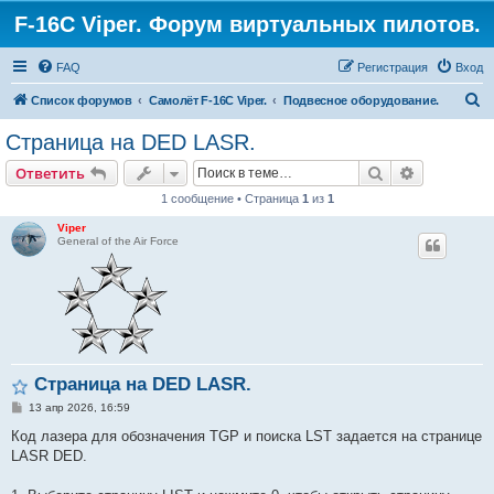
F-16C Viper. Форум виртуальных пилотов.
FAQ
Регистрация
Вход
П
Список форумов
Самолёт F-16C Viper.
Подвесное оборудование.
о
Страница на DED LASR.
и
Поиск
Расширен
Ответить
с
1 сообщение • Страница
1
из
1
к
Viper
General of the Air Force
Страница на DED LASR.
С
13 апр 2026, 16:59
о
о
Код лазера для обозначения TGP и поиска LST задается на странице
б
LASR DED.
щ
е
н