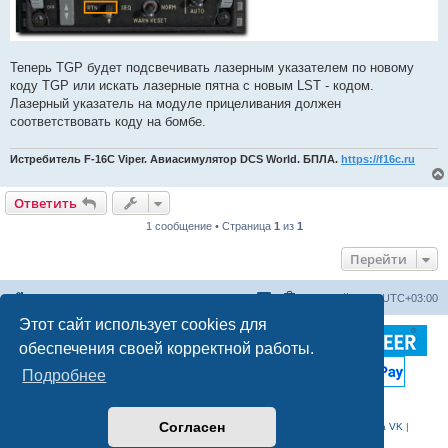
Теперь TGP будет подсвечивать лазерным указателем по новому
коду TGP или искать лазерные пятна с новым LST - кодом.
Лазерный указатель на модуле прицеливания должен
соответствовать коду на бомбе.
Истребитель F-16C Viper. Авиасимулятор DCS World. БПЛА.
https://f16c.ru
Ответить
1 сообщение • Страница
1
из
1
Перейти
Список форумов
Часовой пояс:
UTC+03:00
Этот сайт использует cookies для
обеспечения своей корректной работы.
Подробнее
Согласен
Web сайт
|
WhatsApp
|
Telegram
|
YouTube
|
RuTube
|
Дзен
|
VK
|
Группа VK
|
Telegram канал
|
Telegram чат
|
admin@f16c.ru