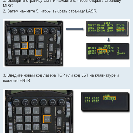
1. Выберите страницу LIST и нажмите 0, чтобы открыть страницу
и
е
MISC.
2. Затем нажмите 5, чтобы выбрать страницу LASR.
3. Введите новый код лазера TGP или код LST на клавиатуре и
нажмите ENTR.